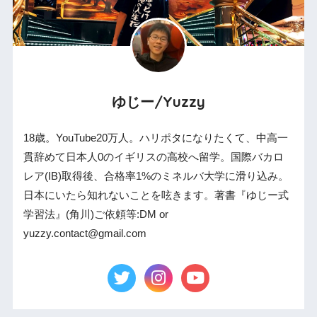
ゆじー/Yuzzy
18歳。YouTube20万人。ハリポタになりたくて、中高一
貫辞めて日本人0のイギリスの高校へ留学。国際バカロ
レア(IB)取得後、合格率1%のミネルバ大学に滑り込み。
日本にいたら知れないことを呟きます。著書『ゆじー式
学習法』(角川)ご依頼等:DM or
yuzzy.contact@gmail.com