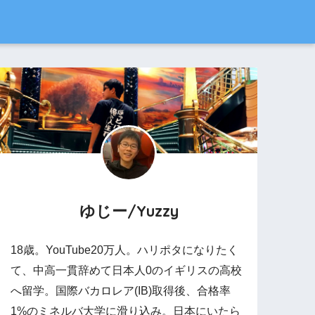
ゆじー/Yuzzy
18歳。YouTube20万人。ハリポタになりたく
て、中高一貫辞めて日本人0のイギリスの高校
へ留学。国際バカロレア(IB)取得後、合格率
1%のミネルバ大学に滑り込み。日本にいたら