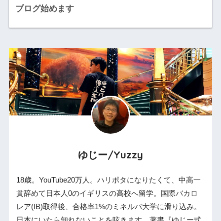
ブログ始めます
ゆじー/Yuzzy
18歳。YouTube20万人。ハリポタになりたくて、中高一
貫辞めて日本人0のイギリスの高校へ留学。国際バカロ
レア(IB)取得後、合格率1%のミネルバ大学に滑り込み。
日本にいたら知れないことを呟きます。著書『ゆじー式